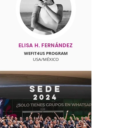
ELISA H. FERNÁNDEZ
WEFIT4US PROGRAM
USA/MÉXICO
SEDE
202
4