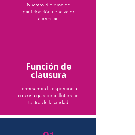
Nuestro diploma de
participación tiene valor
curricular
Función de
clausura
Terminamos la experiencia
con una gala de ballet en un
teatro de la ciudad