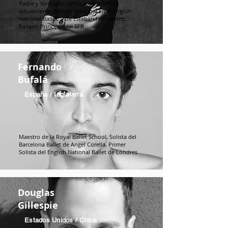
Padre y formador de Isaac Hernández,
actualmente Bailarín Principal en el English
National Ballet, y de Esteban Hernández,
Bailarín Principal del SFB
Fernando
Bufalá
España / Inglaterra
Maestro de la Royal Ballet School, Solista del
Barcelona Ballet de Angel Corella, Primer
Solista del English National Ballet de Londres
Douglas
Gillespie
Estados Unidos / China