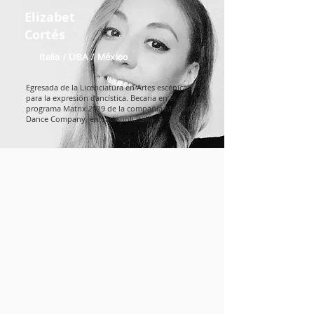
Elizabet
Cortés
Italia / USA / México
Egresada de la Licenciatura en Artes escénicas
para la expresión dancística. Becaria en el
programa Matrix 2019 de la compañía Mandala
Dance Company, en Ladispoli,Italia