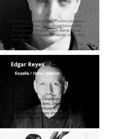
Maestro en universidades y centros de danza
de todo el mundo. The Juilliard School, NYU
Tisch Summer Program, Mark Morris Dance
Group, National Taiwan University of the Arts,
entre otras...
Edgar Reyes
España / Italia / México
Bailarín, Maestro y Coreógrafo. Musicales en
Broadway, Buenos Aires, China, Korea.
Coreógrafo de la película “El rey de todo el
mundo” del reconocido director Carlos Saura,
donde toma parte Isaac Hernández.