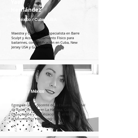
Yael
Hernández
México / Cuba / USA
Maestra y Coreógrafa, especialista en Barre
Sculpt y Acondicionamiento Físico para
bailarines, con certificación en Cuba, New
Jersey USA y Guadalajara
Sandra
Bosch
Cuba / México
Egresada como docente de la Escuela Nacional
de Ballet de Cuba en La Habana, Cuba.
Capacitación y actualización en el Método del
el Mtro Héctor Hernández